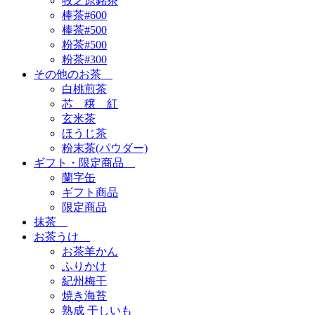
牧之原銘茶
棒茶#600
棒茶#500
粉茶#500
粉茶#300
その他のお茶
白桃煎茶
芯 穣 紅
玄米茶
ほうじ茶
粉末茶(パウダー)
ギフト・限定商品
蘭字缶
ギフト商品
限定商品
抹茶
お茶うけ
お茶羊かん
ふりかけ
紀州梅干
焼き海苔
熟成 干しいも