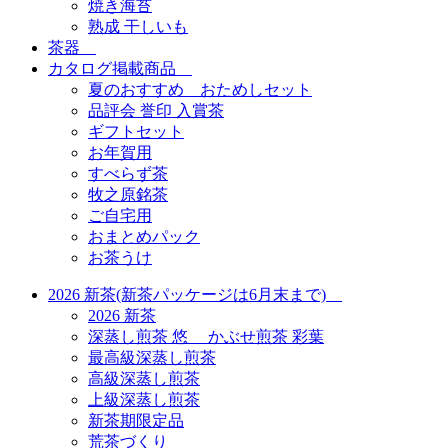
焼き海苔
熟成 干しいも
茶器
カタログ掲載商品
夏のおすすめ おためしセット
品評会 誉印 入賞茶
ギフトセット
お年賀用
すべらず茶
牧之原銘茶
ご自宅用
おまとめパック
お茶うけ
2026 新茶(新茶パッケージは6月末まで)
2026 新茶
深蒸し煎茶 悠 かぶせ煎茶 彩葉
最高級深蒸し煎茶
高級深蒸し煎茶
上級深蒸し煎茶
新茶期限定品
荒茶づくり