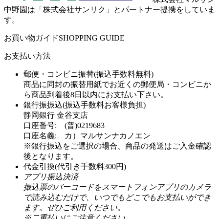
中野園は「株式会社サンリク」とパートナー提携をしていま
す。
お買い物ガイド
SHOPPING GUIDE
お支払い方法
郵便・コンビニ振替(振込手数料無料)
商品に同封の振替用紙でお近くの郵便局・コンビニか
ら商品到着後8日以内にお支払い下さい。
銀行振振込(振込手数料お客様負担)
静岡銀行 金谷支店
口座番号: (普)0219683
口座名義: カ）マルサンナカノエン
※銀行振込をご選択の場合、商品の発送はご入金確認
後となります。
代金引換(代引き手数料300円)
アプリ振込決済
振込票のバーコードをスマートフォンアプリのカメラ
で読み込むだけで、いつでもどこでもお支払いができ
ます。ぜひご利用ください。
※二重払いにご注意ください。