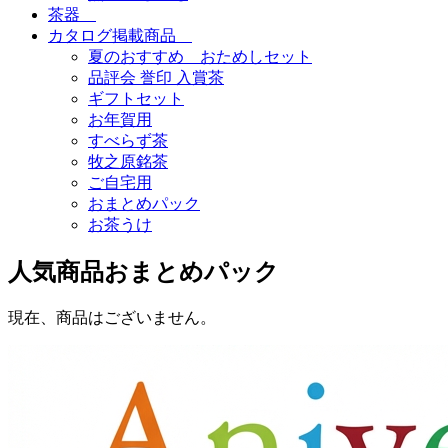
茶器
カタログ掲載商品
夏のおすすめ おためしセット
品評会 誉印 入賞茶
ギフトセット
お年賀用
すべらず茶
牧之原銘茶
ご自宅用
おまとめパック
お茶うけ
人気商品おまとめパック
現在、商品はございません。