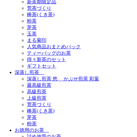
新茶期限定品
荒茶づくり
棒茶(くき茶)
粉茶
芽茶
玉茶
まる菊印
人気商品おまとめパック
ティーバッグのお茶
得々新茶のセット
ギフトセット
深蒸し煎茶
深蒸し煎茶 悠 かぶせ煎茶 彩葉
最高級煎茶
高級煎茶
上級煎茶
荒茶づくり
棒茶(くき茶)
芽茶
粉茶
お徳用のお茶
詰め放題のお茶