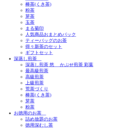
棒茶(くき茶)
粉茶
芽茶
玉茶
まる菊印
人気商品おまとめパック
ティーバッグのお茶
得々新茶のセット
ギフトセット
深蒸し煎茶
深蒸し煎茶 悠 かぶせ煎茶 彩葉
最高級煎茶
高級煎茶
上級煎茶
荒茶づくり
棒茶(くき茶)
芽茶
粉茶
お徳用のお茶
詰め放題のお茶
徳用深むし茶