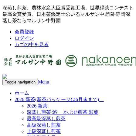
深蒸し煎茶、農林水産大臣賞受賞工場、世界緑茶コンテスト
最高金賞受賞、日本茶鑑定士のいるマルサン中野園-静岡深
蒸し茶ならマルサン中野園
会員登録
ログイン
カゴの中を見る
Menu
Toggle navigation
ホーム
2026 新茶(新茶パッケージは6月末まで)
2026 新茶
深蒸し煎茶 悠 かぶせ煎茶 彩葉
最高級深蒸し煎茶
高級深蒸し煎茶
上級深蒸し煎茶