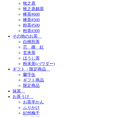
牧之原
牧之原銘茶
棒茶#600
棒茶#500
粉茶#500
粉茶#300
その他のお茶
白桃煎茶
芯 穣 紅
玄米茶
ほうじ茶
粉末茶(パウダー)
ギフト・限定商品
蘭字缶
ギフト商品
限定商品
抹茶
お茶うけ
お茶羊かん
ふりかけ
紀州梅干