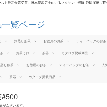
テスト最高金賞受賞、日本茶鑑定士のいるマルサン中野園-静岡深蒸し茶
で)
深蒸し煎茶
お徳用のお茶
ティーバッグのお
抹茶
お茶うけ
茶器
カタログ掲載商品
深蒸し煎茶
お徳用のお茶
ティーバッグのお茶
人
茶器
カタログ掲載商品
#500
品がございます。