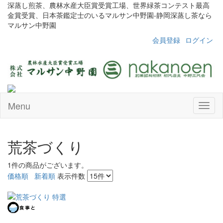
深蒸し煎茶、農林水産大臣賞受賞工場、世界緑茶コンテスト最高
金賞受賞、日本茶鑑定士のいるマルサン中野園-静岡深蒸し茶なら
マルサン中野園
会員登録
ログイン
Menu
Toggl
naviga
荒茶づくり
1件
の商品がございます。
価格順
新着順
表示件数