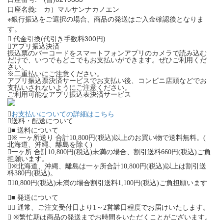
口座名義: カ）マルサンナカノエン
※銀行振込をご選択の場合、商品の発送はご入金確認後となりま
す。
代金引換(代引き手数料300円)
アプリ振込決済
振込票のバーコードをスマートフォンアプリのカメラで読み込む
だけで、いつでもどこでもお支払いができます。ぜひご利用くだ
さい。
※二重払いにご注意ください。
アプリ振込票決済サービスでお支払い後、コンビニ店頭などでお
支払いされないようにご注意ください。
ご利用可能なアプリ振込表決済サービス
お支払いについての詳細はこちら
送料・配送について
■ 送料について
※ 一ヶ所送り 合計10,800円(税込)以上のお買い物で送料無料。(
北海道、沖縄、離島を除く)
一ヶ所 合計10,800円(税込)未満の場合、割引送料660円(税込)ご負
担願います。
※北海道、沖縄、離島は一ヶ所合計10,800円(税込)以上は割引送
料380円(税込)。
10,800円(税込)未満の場合割引送料1,100円(税込)ご負担願います
■ 発送について
通常、ご注文受付日より1～2営業日程度でお届けいたします。
※繁忙期は商品の発送までお時間をいただくことがございます。