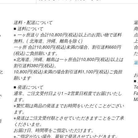
送料・配送について
返
■ 送料について
商
ら
※ 一ヶ所送り 合計10,800円(税込)以上のお買い物で送料
点
無料。( 北海道、沖縄、離島を除く)
上
一ヶ所 合計10,800円(税込)未満の場合、割引送料660円
合
(税込)ご負担願います。
だ
※北海道、沖縄、離島は一ヶ所合計10,800円(税込)以上は
返
割引送料380円(税込)。
と
10,800円(税込)未満の場合割引送料1,100円(税込)ご負担
お
願います
■
■ 発送について
T
通常、ご注文受付日より1～2営業日程度でお届けいたし
F
で
ます。
M
※繁忙期は商品の発送までお時間をいただくことがござい
ます。
※発送はご注文受付順とさせていただきますことをご了承
頭
くださいませ。
お届け日、時間帯をご指定いただけます。
※ご指定がない場合、最短で発送させていただきます。