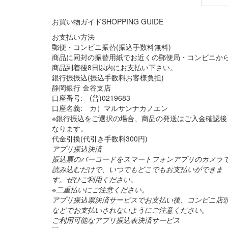
お買い物ガイド
SHOPPING GUIDE
お支払い方法
郵便・コンビニ振替(振込手数料無料)
商品に同封の振替用紙でお近くの郵便局・コンビニか
商品到着後8日以内にお支払い下さい。
銀行振振込(振込手数料お客様負担)
静岡銀行 金谷支店
口座番号: (普)0219683
口座名義: カ）マルサンナカノエン
※銀行振込をご選択の場合、商品の発送はご入金確認後
なります。
代金引換(代引き手数料300円)
アプリ振込決済
振込票のバーコードをスマートフォンアプリのカメラ
読み込むだけで、いつでもどこでもお支払いができま
す。ぜひご利用ください。
※二重払いにご注意ください。
アプリ振込票決済サービスでお支払い後、コンビニ店
などでお支払いされないようにご注意ください。
ご利用可能なアプリ振込表決済サービス