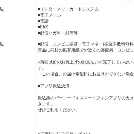
法
■インターネットカートシステム ・
■電子メール
■電話
■FAX
■郵便ハガキ・封筒等
法
■郵便・コンビニ振替・電子マネー(振込手数料無料
商品に同封の振替用紙でお近くの郵便局・コンビニ
※前回以前のお買上げのお支払いが完了していない
す。
この場合、お届け希望日にお届けができない場合
■アプリ振込決済
振込票のバーコードをスマートフォンアプリのカメ
きます。
ぜひご利用ください。
※二重払いにご注意ください。