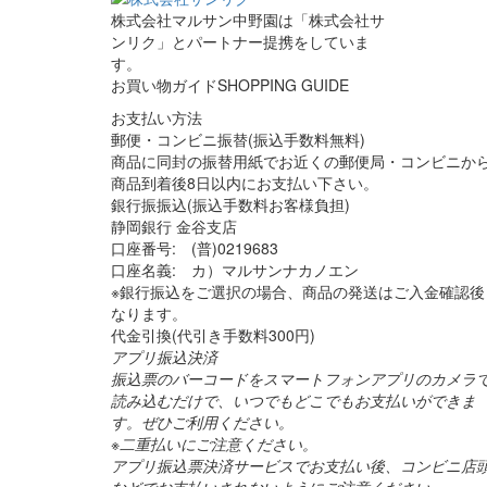
株式会社マルサン中野園は「株式会社サ
ンリク」とパートナー提携をしていま
す。
お買い物ガイド
SHOPPING GUIDE
お支払い方法
郵便・コンビニ振替(振込手数料無料)
商品に同封の振替用紙でお近くの郵便局・コンビニか
商品到着後8日以内にお支払い下さい。
銀行振振込(振込手数料お客様負担)
静岡銀行 金谷支店
口座番号: (普)0219683
口座名義: カ）マルサンナカノエン
※銀行振込をご選択の場合、商品の発送はご入金確認後
なります。
代金引換(代引き手数料300円)
アプリ振込決済
振込票のバーコードをスマートフォンアプリのカメラ
読み込むだけで、いつでもどこでもお支払いができま
す。ぜひご利用ください。
※二重払いにご注意ください。
アプリ振込票決済サービスでお支払い後、コンビニ店