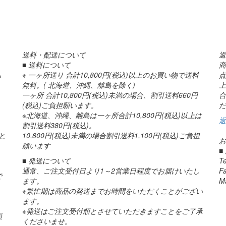
送料・配送について
返
■ 送料について
商
ら
※ 一ヶ所送り 合計10,800円(税込)以上のお買い物で送料
点
無料。( 北海道、沖縄、離島を除く)
上
一ヶ所 合計10,800円(税込)未満の場合、割引送料660円
合
(税込)ご負担願います。
だ
※北海道、沖縄、離島は一ヶ所合計10,800円(税込)以上は
返
割引送料380円(税込)。
と
10,800円(税込)未満の場合割引送料1,100円(税込)ご負担
お
願います
■
■ 発送について
T
通常、ご注文受付日より1～2営業日程度でお届けいたし
F
で
ます。
M
※繁忙期は商品の発送までお時間をいただくことがござい
ます。
※発送はご注文受付順とさせていただきますことをご了承
頭
くださいませ。