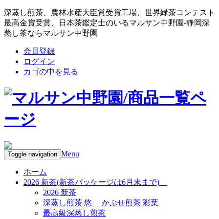
深蒸し煎茶、農林水産大臣賞受賞工場、世界緑茶コンテスト
最高金賞受賞、日本茶鑑定士のいるマルサン中野園-静岡深
蒸し茶ならマルサン中野園
会員登録
ログイン
カゴの中を見る
Menu
Toggle navigation
ホーム
2026 新茶(新茶パッケージは6月末まで)
2026 新茶
深蒸し煎茶 悠 かぶせ煎茶 彩葉
最高級深蒸し煎茶