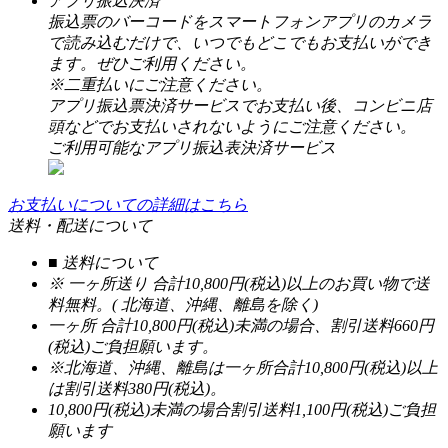
アプリ振込決済
振込票のバーコードをスマートフォンアプリのカメラ
で読み込むだけで、いつでもどこでもお支払いができ
ます。ぜひご利用ください。
※二重払いにご注意ください。
アプリ振込票決済サービスでお支払い後、コンビニ店
頭などでお支払いされないようにご注意ください。
ご利用可能なアプリ振込表決済サービス
お支払いについての詳細はこちら
送料・配送について
■ 送料について
※ 一ヶ所送り 合計10,800円(税込)以上のお買い物で送
料無料。( 北海道、沖縄、離島を除く)
一ヶ所 合計10,800円(税込)未満の場合、割引送料660円
(税込)ご負担願います。
※北海道、沖縄、離島は一ヶ所合計10,800円(税込)以上
は割引送料380円(税込)。
10,800円(税込)未満の場合割引送料1,100円(税込)ご負担
願います