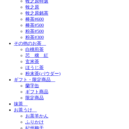
牧之原特選
牧之原
牧之原銘茶
棒茶#600
棒茶#500
粉茶#500
粉茶#300
その他のお茶
白桃煎茶
芯 穣 紅
玄米茶
ほうじ茶
粉末茶(パウダー)
ギフト・限定商品
蘭字缶
ギフト商品
限定商品
抹茶
お茶うけ
お茶羊かん
ふりかけ
紀州梅干