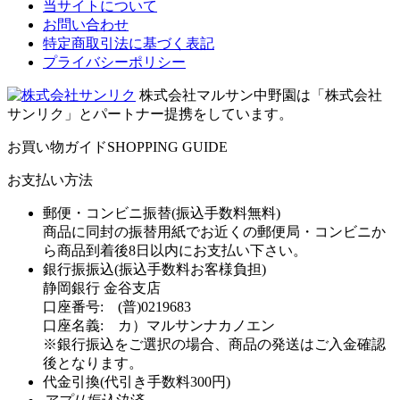
当サイトについて
お問い合わせ
特定商取引法に基づく表記
プライバシーポリシー
株式会社マルサン中野園は「株式会社
サンリク」とパートナー提携をしています。
お買い物ガイド
SHOPPING GUIDE
お支払い方法
郵便・コンビニ振替(振込手数料無料)
商品に同封の振替用紙でお近くの郵便局・コンビニか
ら商品到着後8日以内にお支払い下さい。
銀行振振込(振込手数料お客様負担)
静岡銀行 金谷支店
口座番号: (普)0219683
口座名義: カ）マルサンナカノエン
※銀行振込をご選択の場合、商品の発送はご入金確認
後となります。
代金引換(代引き手数料300円)