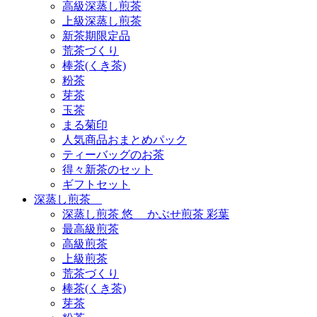
高級深蒸し煎茶
上級深蒸し煎茶
新茶期限定品
荒茶づくり
棒茶(くき茶)
粉茶
芽茶
玉茶
まる菊印
人気商品おまとめパック
ティーバッグのお茶
得々新茶のセット
ギフトセット
深蒸し煎茶
深蒸し煎茶 悠 かぶせ煎茶 彩葉
最高級煎茶
高級煎茶
上級煎茶
荒茶づくり
棒茶(くき茶)
芽茶