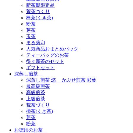
新茶期限定品
荒茶づくり
棒茶(くき茶)
粉茶
芽茶
玉茶
まる菊印
人気商品おまとめパック
ティーバッグのお茶
得々新茶のセット
ギフトセット
深蒸し煎茶
深蒸し煎茶 悠 かぶせ煎茶 彩葉
最高級煎茶
高級煎茶
上級煎茶
荒茶づくり
棒茶(くき茶)
芽茶
粉茶
お徳用のお茶