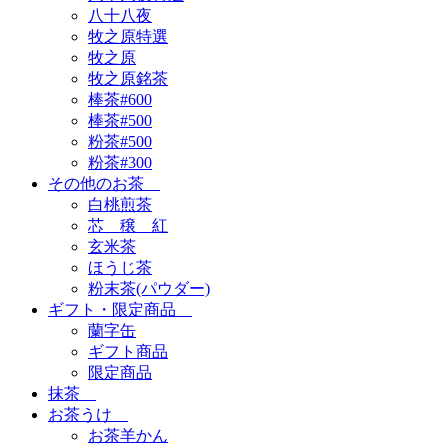
八十八夜
牧之原特選
牧之原
牧之原銘茶
棒茶#600
棒茶#500
粉茶#500
粉茶#300
その他のお茶
白桃煎茶
芯 穣 紅
玄米茶
ほうじ茶
粉末茶(パウダー)
ギフト・限定商品
蘭字缶
ギフト商品
限定商品
抹茶
お茶うけ
お茶羊かん