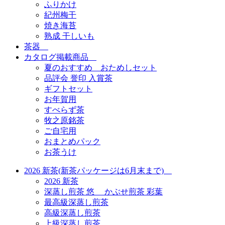
ふりかけ
紀州梅干
焼き海苔
熟成 干しいも
茶器
カタログ掲載商品
夏のおすすめ おためしセット
品評会 誉印 入賞茶
ギフトセット
お年賀用
すべらず茶
牧之原銘茶
ご自宅用
おまとめパック
お茶うけ
2026 新茶(新茶パッケージは6月末まで)
2026 新茶
深蒸し煎茶 悠 かぶせ煎茶 彩葉
最高級深蒸し煎茶
高級深蒸し煎茶
上級深蒸し煎茶