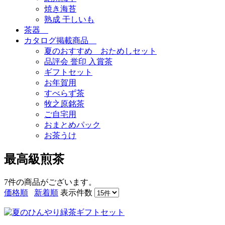
焼き海苔
熟成 干しいも
茶器
カタログ掲載商品
夏のおすすめ おためしセット
品評会 誉印 入賞茶
ギフトセット
お年賀用
すべらず茶
牧之原銘茶
ご自宅用
おまとめパック
お茶うけ
最高級煎茶
7件
の商品がございます。
価格順
新着順
表示件数