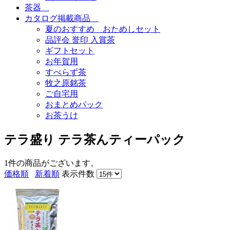
茶器
カタログ掲載商品
夏のおすすめ おためしセット
品評会 誉印 入賞茶
ギフトセット
お年賀用
すべらず茶
牧之原銘茶
ご自宅用
おまとめパック
お茶うけ
テラ盛り テラ茶んティーパック
1件
の商品がございます。
価格順
新着順
表示件数