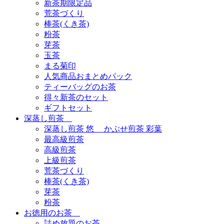
新茶期限定品
荒茶づくり
棒茶(くき茶)
粉茶
芽茶
玉茶
まる菊印
人気商品おまとめパック
ティーバッグのお茶
得々新茶のセット
ギフトセット
深蒸し煎茶
深蒸し煎茶 悠 かぶせ煎茶 彩葉
最高級煎茶
高級煎茶
上級煎茶
荒茶づくり
棒茶(くき茶)
芽茶
粉茶
お徳用のお茶
詰め放題のお茶