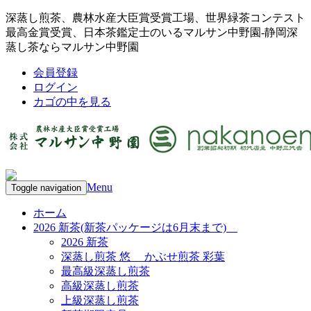
深蒸し煎茶、農林水産大臣賞受賞工場、世界緑茶コンテスト
最高金賞受賞、日本茶鑑定士のいるマルサン中野園-静岡深
蒸し茶ならマルサン中野園
会員登録
ログイン
カゴの中を見る
Menu
Toggle navigation
ホーム
2026 新茶(新茶パッケージは6月末まで)
2026 新茶
深蒸し煎茶 悠 かぶせ煎茶 彩葉
最高級深蒸し煎茶
高級深蒸し煎茶
上級深蒸し煎茶