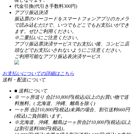
代金引換(代引き手数料300円)
アプリ振込決済
振込票のバーコードをスマートフォンアプリのカメラ
で読み込むだけで、いつでもどこでもお支払いができ
ます。ぜひご利用ください。
※二重払いにご注意ください。
アプリ振込票決済サービスでお支払い後、コンビニ店
頭などでお支払いされないようにご注意ください。
ご利用可能なアプリ振込表決済サービス
お支払いについての詳細はこちら
送料・配送について
■ 送料について
※ 一ヶ所送り 合計10,800円(税込)以上のお買い物で送
料無料。( 北海道、沖縄、離島を除く)
一ヶ所 合計10,800円(税込)未満の場合、割引送料660円
(税込)ご負担願います。
※北海道、沖縄、離島は一ヶ所合計10,800円(税込)以上
は割引送料380円(税込)。