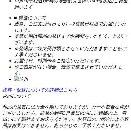
10,800円(税込)未満の場合割引送料1,100円(税込)ご負担
願います
■ 発送について
通常、ご注文受付日より1～2営業日程度でお届けいた
します。
※繁忙期は商品の発送までお時間をいただくことがご
ざいます。
※発送はご注文受付順とさせていただきますことをご
了承くださいませ。
お届け日、時間帯をご指定いただけます。
※ご指定がない場合、最短で発送させていただきま
す。
送料・配送についての詳細はこちら
返品について
商品の品質には万全を期しておりますが、万一不都合な点が
ございましたら、商品の到着3営業日以内にご連絡の上、着
払いにて弊社までお送りください。お客様のご都合による返
品はお受けできません。あらかじめご了承くださいませ。