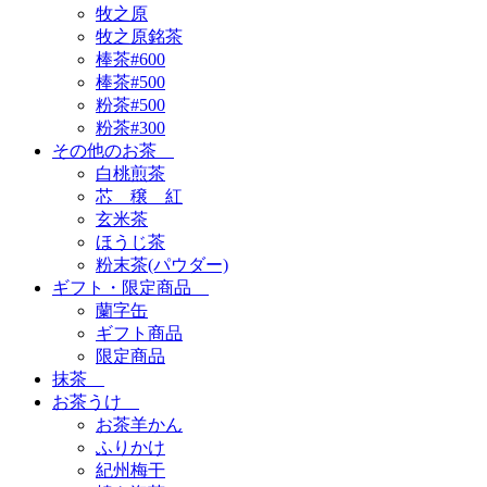
牧之原
牧之原銘茶
棒茶#600
棒茶#500
粉茶#500
粉茶#300
その他のお茶
白桃煎茶
芯 穣 紅
玄米茶
ほうじ茶
粉末茶(パウダー)
ギフト・限定商品
蘭字缶
ギフト商品
限定商品
抹茶
お茶うけ
お茶羊かん
ふりかけ
紀州梅干