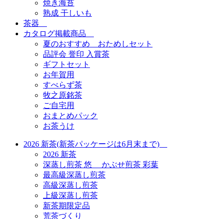
焼き海苔
熟成 干しいも
茶器
カタログ掲載商品
夏のおすすめ おためしセット
品評会 誉印 入賞茶
ギフトセット
お年賀用
すべらず茶
牧之原銘茶
ご自宅用
おまとめパック
お茶うけ
2026 新茶(新茶パッケージは6月末まで)
2026 新茶
深蒸し煎茶 悠 かぶせ煎茶 彩葉
最高級深蒸し煎茶
高級深蒸し煎茶
上級深蒸し煎茶
新茶期限定品
荒茶づくり