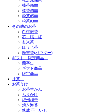
牧之原銘茶
棒茶#600
棒茶#500
粉茶#500
粉茶#300
その他のお茶
白桃煎茶
芯 穣 紅
玄米茶
ほうじ茶
粉末茶(パウダー)
ギフト・限定商品
蘭字缶
ギフト商品
限定商品
抹茶
お茶うけ
お茶羊かん
ふりかけ
紀州梅干
焼き海苔
熟成 干しいも