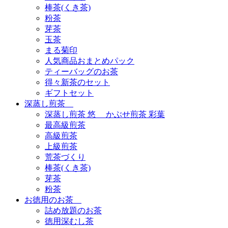
棒茶(くき茶)
粉茶
芽茶
玉茶
まる菊印
人気商品おまとめパック
ティーバッグのお茶
得々新茶のセット
ギフトセット
深蒸し煎茶
深蒸し煎茶 悠 かぶせ煎茶 彩葉
最高級煎茶
高級煎茶
上級煎茶
荒茶づくり
棒茶(くき茶)
芽茶
粉茶
お徳用のお茶
詰め放題のお茶
徳用深むし茶