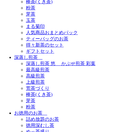
棒茶(くき茶)
粉茶
芽茶
玉茶
まる菊印
人気商品おまとめパック
ティーバッグのお茶
得々新茶のセット
ギフトセット
深蒸し煎茶
深蒸し煎茶 悠 かぶせ煎茶 彩葉
最高級煎茶
高級煎茶
上級煎茶
荒茶づくり
棒茶(くき茶)
芽茶
粉茶
お徳用のお茶
詰め放題のお茶
徳用深むし茶
めっ茶盛り