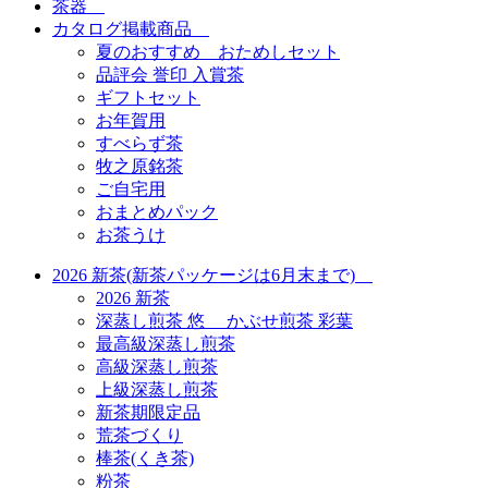
茶器
カタログ掲載商品
夏のおすすめ おためしセット
品評会 誉印 入賞茶
ギフトセット
お年賀用
すべらず茶
牧之原銘茶
ご自宅用
おまとめパック
お茶うけ
2026 新茶(新茶パッケージは6月末まで)
2026 新茶
深蒸し煎茶 悠 かぶせ煎茶 彩葉
最高級深蒸し煎茶
高級深蒸し煎茶
上級深蒸し煎茶
新茶期限定品
荒茶づくり
棒茶(くき茶)
粉茶