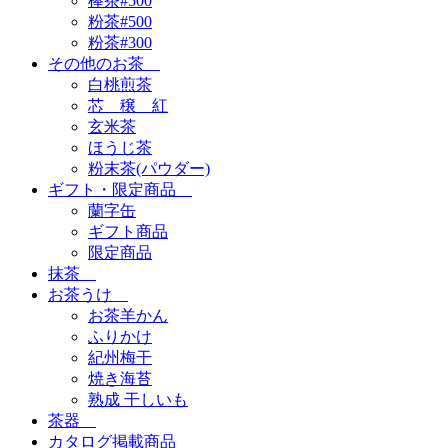
棒茶#500
粉茶#500
粉茶#300
その他のお茶
白桃煎茶
芯 穣 紅
玄米茶
ほうじ茶
粉末茶(パウダー)
ギフト・限定商品
蘭字缶
ギフト商品
限定商品
抹茶
お茶うけ
お茶羊かん
ふりかけ
紀州梅干
焼き海苔
熟成 干しいも
茶器
カタログ掲載商品