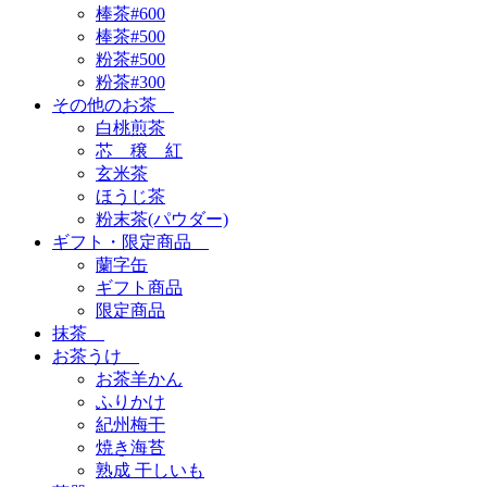
棒茶#600
棒茶#500
粉茶#500
粉茶#300
その他のお茶
白桃煎茶
芯 穣 紅
玄米茶
ほうじ茶
粉末茶(パウダー)
ギフト・限定商品
蘭字缶
ギフト商品
限定商品
抹茶
お茶うけ
お茶羊かん
ふりかけ
紀州梅干
焼き海苔
熟成 干しいも