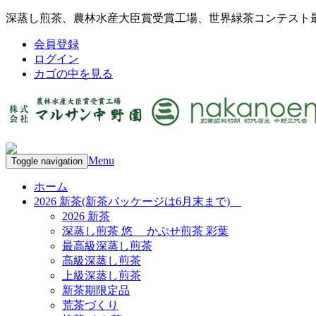
深蒸し煎茶、農林水産大臣賞受賞工場、世界緑茶コンテスト
会員登録
ログイン
カゴの中を見る
Menu
Toggle navigation
ホーム
2026 新茶(新茶パッケージは6月末まで)
2026 新茶
深蒸し煎茶 悠 かぶせ煎茶 彩葉
最高級深蒸し煎茶
高級深蒸し煎茶
上級深蒸し煎茶
新茶期限定品
荒茶づくり