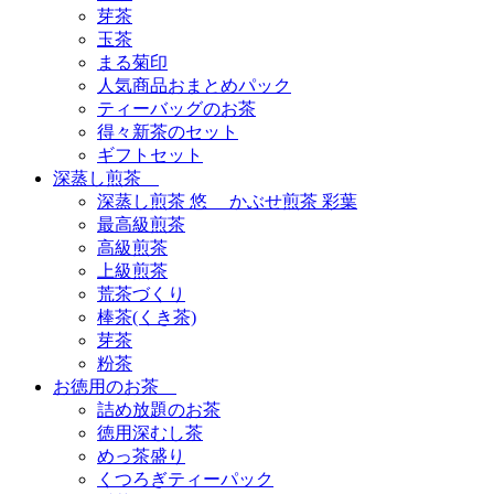
芽茶
玉茶
まる菊印
人気商品おまとめパック
ティーバッグのお茶
得々新茶のセット
ギフトセット
深蒸し煎茶
深蒸し煎茶 悠 かぶせ煎茶 彩葉
最高級煎茶
高級煎茶
上級煎茶
荒茶づくり
棒茶(くき茶)
芽茶
粉茶
お徳用のお茶
詰め放題のお茶
徳用深むし茶
めっ茶盛り
くつろぎティーパック