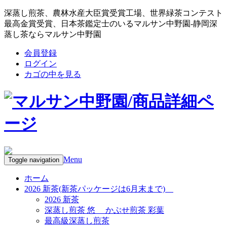
深蒸し煎茶、農林水産大臣賞受賞工場、世界緑茶コンテスト
最高金賞受賞、日本茶鑑定士のいるマルサン中野園-静岡深
蒸し茶ならマルサン中野園
会員登録
ログイン
カゴの中を見る
Menu
Toggle navigation
ホーム
2026 新茶(新茶パッケージは6月末まで)
2026 新茶
深蒸し煎茶 悠 かぶせ煎茶 彩葉
最高級深蒸し煎茶