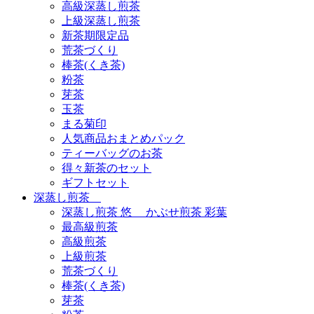
高級深蒸し煎茶
上級深蒸し煎茶
新茶期限定品
荒茶づくり
棒茶(くき茶)
粉茶
芽茶
玉茶
まる菊印
人気商品おまとめパック
ティーバッグのお茶
得々新茶のセット
ギフトセット
深蒸し煎茶
深蒸し煎茶 悠 かぶせ煎茶 彩葉
最高級煎茶
高級煎茶
上級煎茶
荒茶づくり
棒茶(くき茶)
芽茶