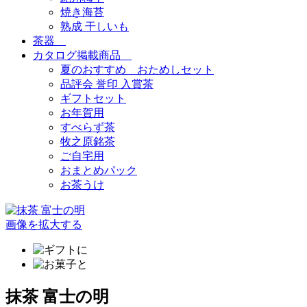
焼き海苔
熟成 干しいも
茶器
カタログ掲載商品
夏のおすすめ おためしセット
品評会 誉印 入賞茶
ギフトセット
お年賀用
すべらず茶
牧之原銘茶
ご自宅用
おまとめパック
お茶うけ
画像を拡大する
抹茶 富士の明