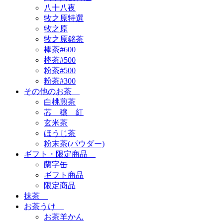
八十八夜
牧之原特選
牧之原
牧之原銘茶
棒茶#600
棒茶#500
粉茶#500
粉茶#300
その他のお茶
白桃煎茶
芯 穣 紅
玄米茶
ほうじ茶
粉末茶(パウダー)
ギフト・限定商品
蘭字缶
ギフト商品
限定商品
抹茶
お茶うけ
お茶羊かん