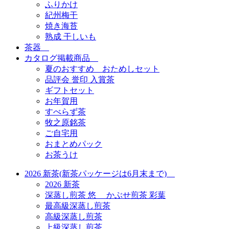
ふりかけ
紀州梅干
焼き海苔
熟成 干しいも
茶器
カタログ掲載商品
夏のおすすめ おためしセット
品評会 誉印 入賞茶
ギフトセット
お年賀用
すべらず茶
牧之原銘茶
ご自宅用
おまとめパック
お茶うけ
2026 新茶(新茶パッケージは6月末まで)
2026 新茶
深蒸し煎茶 悠 かぶせ煎茶 彩葉
最高級深蒸し煎茶
高級深蒸し煎茶
上級深蒸し煎茶