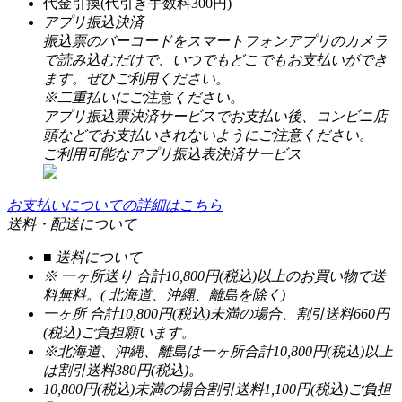
代金引換(代引き手数料300円)
アプリ振込決済
振込票のバーコードをスマートフォンアプリのカメラ
で読み込むだけで、いつでもどこでもお支払いができ
ます。ぜひご利用ください。
※二重払いにご注意ください。
アプリ振込票決済サービスでお支払い後、コンビニ店
頭などでお支払いされないようにご注意ください。
ご利用可能なアプリ振込表決済サービス
お支払いについての詳細はこちら
送料・配送について
■ 送料について
※ 一ヶ所送り 合計10,800円(税込)以上のお買い物で送
料無料。( 北海道、沖縄、離島を除く)
一ヶ所 合計10,800円(税込)未満の場合、割引送料660円
(税込)ご負担願います。
※北海道、沖縄、離島は一ヶ所合計10,800円(税込)以上
は割引送料380円(税込)。
10,800円(税込)未満の場合割引送料1,100円(税込)ご負担