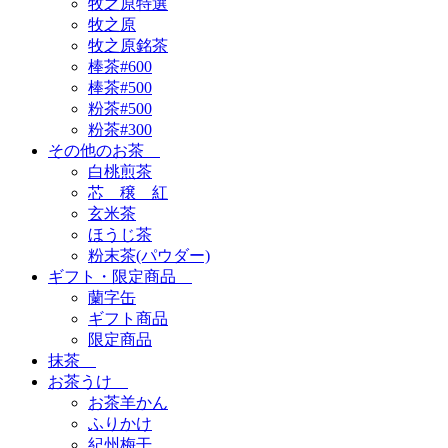
牧之原特選
牧之原
牧之原銘茶
棒茶#600
棒茶#500
粉茶#500
粉茶#300
その他のお茶
白桃煎茶
芯 穣 紅
玄米茶
ほうじ茶
粉末茶(パウダー)
ギフト・限定商品
蘭字缶
ギフト商品
限定商品
抹茶
お茶うけ
お茶羊かん
ふりかけ
紀州梅干