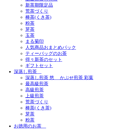
新茶期限定品
荒茶づくり
棒茶(くき茶)
粉茶
芽茶
玉茶
まる菊印
人気商品おまとめパック
ティーバッグのお茶
得々新茶のセット
ギフトセット
深蒸し煎茶
深蒸し煎茶 悠 かぶせ煎茶 彩葉
最高級煎茶
高級煎茶
上級煎茶
荒茶づくり
棒茶(くき茶)
芽茶
粉茶
お徳用のお茶